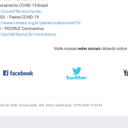
oramento COVID-19 Brasil:
://covid19br.wcota.me/
S – Painel COVID-19:
://www.conass.org.br/painelconasscovid19/
l – FIOCRUZ Coronavírus:
://portal.fiocruz.br/coronavirus
Visite nossas
redes sociais
clicando sobre 
mbro de 2020.
Visualizações: 463.
Última modificação: 23/09/2020 10:43:44