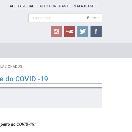
ACESSIBILIDADE
ALTO CONTRASTE
MAPA DO SITE
Campo
Formulário
Buscar
de
de
busca
Busca
ELACIONADOS
te do COVID -19
speito do COVID-19: