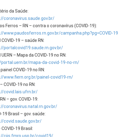
tério da Saúde:
://coronavirus.saude.gov.br/
os Ferros – RN – contra o coronavírus (COVID-19):
://www.paudosferros.rn.gov.br/campanha.php?pg=COVID-19
l COVID-19 – saúde RN:
://portalcovid19.saude.rn.gov.br/
l UERN – Mapa da COVID-19 no RN:
//portal.uern.br/mapa-da-covid-19-no-rn/
 painel COVID-19 no RN:
://www.fiern.org.br/painel-covid19-rn/
– COVID-19 no RN:
//covid.lais.ufrn.br/
 RN – gov. COVID-19:
//coronavirus.natal.rn.gov.br/
-19 Brasil – gov. saúde:
://covid.saude.gov.br/
 COVID-19 Brasil:
://ciis.fmrp.usp.br/covid19/