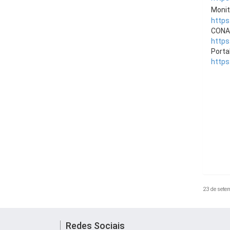
Monit
https
CONAS
https
Porta
https
23 de sete
Redes Sociais