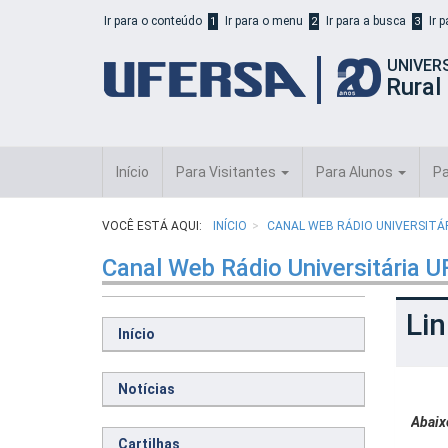
Início
Ir para o conteúdo
Ir para o menu
Ir para a busca
Ir 
1
2
3
do
cabeçalho
UNIVER
do
Rural
portal
da
UFERSA
Início
Para Visitantes
Para Alunos
Pa
VOCÊ ESTÁ AQUI:
INÍCIO
CANAL WEB RÁDIO UNIVERSITÁ
Canal Web Rádio Universitária
Lin
Início
Notícias
Abaix
Cartilhas