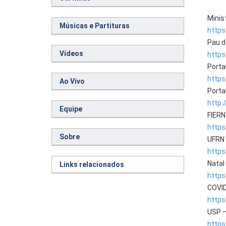
Minis
Músicas e Partituras
https
Pau d
Vídeos
https
Porta
https
Ao Vivo
Porta
http:
Equipe
FIERN
https
Sobre
UFRN 
https:
Natal
Links relacionados
https:
COVID
https
USP –
https